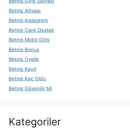
Betnis Giriş Sayfası
Betnis Altyapı
Betnis Instagram
Betnis Canlı Destek
Betnis Mobil Giriş
Betnis Bonus
Betnis Üyelik
Betnis Kayıt
Betnis Kaç Oldu
Betnis Güvenilir Mi
Kategoriler