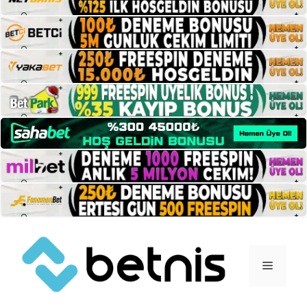
İçeriğe
atla
Menü