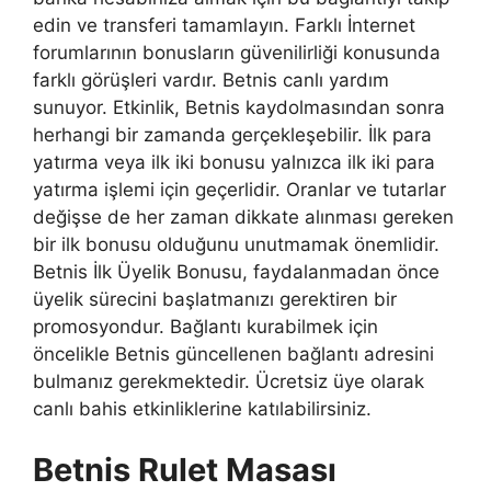
edin ve transferi tamamlayın. Farklı İnternet
forumlarının bonusların güvenilirliği konusunda
farklı görüşleri vardır. Betnis canlı yardım
sunuyor. Etkinlik, Betnis kaydolmasından sonra
herhangi bir zamanda gerçekleşebilir. İlk para
yatırma veya ilk iki bonusu yalnızca ilk iki para
yatırma işlemi için geçerlidir. Oranlar ve tutarlar
değişse de her zaman dikkate alınması gereken
bir ilk bonusu olduğunu unutmamak önemlidir.
Betnis İlk Üyelik Bonusu, faydalanmadan önce
üyelik sürecini başlatmanızı gerektiren bir
promosyondur. Bağlantı kurabilmek için
öncelikle Betnis güncellenen bağlantı adresini
bulmanız gerekmektedir. Ücretsiz üye olarak
canlı bahis etkinliklerine katılabilirsiniz.
Betnis Rulet Masası