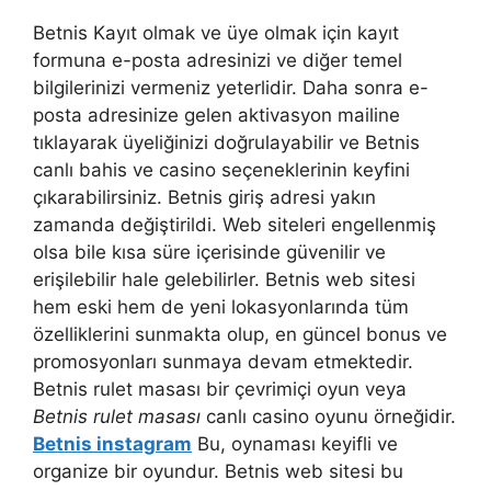
Betnis Kayıt olmak ve üye olmak için kayıt
formuna e-posta adresinizi ve diğer temel
bilgilerinizi vermeniz yeterlidir. Daha sonra e-
posta adresinize gelen aktivasyon mailine
tıklayarak üyeliğinizi doğrulayabilir ve Betnis
canlı bahis ve casino seçeneklerinin keyfini
çıkarabilirsiniz. Betnis giriş adresi yakın
zamanda değiştirildi. Web siteleri engellenmiş
olsa bile kısa süre içerisinde güvenilir ve
erişilebilir hale gelebilirler. Betnis web sitesi
hem eski hem de yeni lokasyonlarında tüm
özelliklerini sunmakta olup, en güncel bonus ve
promosyonları sunmaya devam etmektedir.
Betnis rulet masası bir çevrimiçi oyun veya
Betnis rulet masası
canlı casino oyunu örneğidir.
Betnis instagram
Bu, oynaması keyifli ve
organize bir oyundur. Betnis web sitesi bu