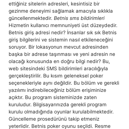
ettiğiniz sitelerin adresleri, kesintisiz bir
gezinme deneyimi sağlamak amacıyla sıklıkla
güncellenmektedir.
Betnis sms bildirimleri
Hizmetin kullanıcı memnuniyeti üst düzeydedir.
Betnis giriş adresi nedir? İnsanlar sık ​​sık Betnis
giriş bilgilerini ve sistemin nasıl etkileneceğini
soruyor. Bir lokasyonun mevcut adresinden
başka bir adrese taşınması ve yeni adresin ne
olacağı konusunda en doğru bilgi nedir? Bu,
web sitesindeki SMS bildirimleri aracılığıyla
gerçekleştirilir. Bu kısım geleneksel poker
seçenekleriyle aynı değildir. Bu bölüm ve gerekli
yazılımı indirebileceğiniz bölüm erişiminize
açıktır. Bu program sisteminizde zaten
kuruludur. Bilgisayarınızda gerekli program
kurulu olmadığında oyunlar kurulabilmektedir.
Güncelleme prosedürünü takip etmeniz
yeterlidir. Betnis poker oyunu seçildi. Resme