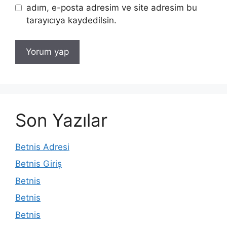
adım, e-posta adresim ve site adresim bu
tarayıcıya kaydedilsin.
Son Yazılar
Betnis Adresi
Betnis Giriş
Betnis
Betnis
Betnis