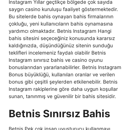
Instagram Yıllar geçtikçe bölgede çok sayıda
saygın casino kuruluşu faaliyet göstermektedir.
Bu sitelerde bahis oynayan bahis firmalarının
çokluğu, yeni kullanıcıların bahis oynamasına
yardımcı olmaktadır. Betnis Instagram Hangi
bahis sitesini seçeceğiniz konusunda kararsız
kaldığınızda, düşündüğünüz sitenin sunduğu
teklifleri incelemeniz faydalı olabilir Betnis
Instagram sınırsız bahis ve casino oyunu
bonuslarından yararlanabilirler. Betnis Instagram
Bonus büyüklüğü, kullanılan oranlar ve verilen
bonus gibi çeşitli şeylerden etkilenebilir. Betnis
Instagram rakiplerine göre daha uygun koşullar
sunan, tanınmış ve güvenilir bir bahis sitesidir.
Betnis Sınırsız Bahis
Betnis Pek çok insan uyuşturucu kullanmayı