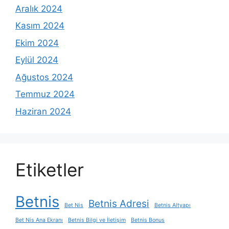
Aralık 2024
Kasım 2024
Ekim 2024
Eylül 2024
Ağustos 2024
Temmuz 2024
Haziran 2024
Etiketler
Betnis
Betnis Adresi
Bet Nis
Betnis Altyapı
Bet Nis Ana Ekranı
Betnis Bilgi ve İletişim
Betnis Bonus