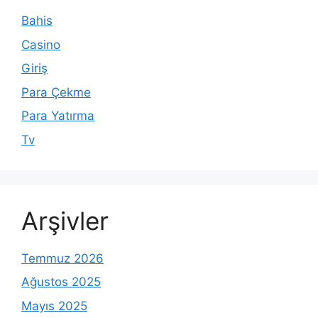
Bahis
Casino
Giriş
Para Çekme
Para Yatırma
Tv
Arşivler
Temmuz 2026
Ağustos 2025
Mayıs 2025