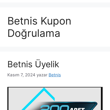
Betnis Kupon
Doğrulama
Betnis Üyelik
Kasım 7, 2024
yazar
Betnis