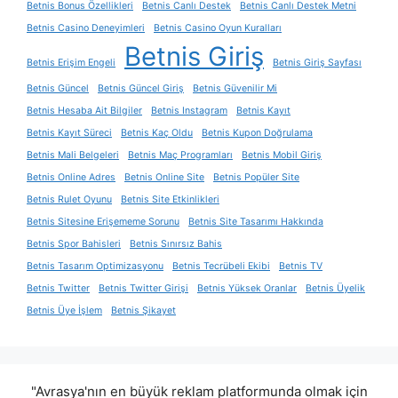
Betnis Bonus Özellikleri
Betnis Canlı Destek
Betnis Canlı Destek Metni
Betnis Casino Deneyimleri
Betnis Casino Oyun Kuralları
Betnis Giriş
Betnis Erişim Engeli
Betnis Giriş Sayfası
Betnis Güncel
Betnis Güncel Giriş
Betnis Güvenilir Mi
Betnis Hesaba Ait Bilgiler
Betnis Instagram
Betnis Kayıt
Betnis Kayıt Süreci
Betnis Kaç Oldu
Betnis Kupon Doğrulama
Betnis Mali Belgeleri
Betnis Maç Programları
Betnis Mobil Giriş
Betnis Online Adres
Betnis Online Site
Betnis Popüler Site
Betnis Rulet Oyunu
Betnis Site Etkinlikleri
Betnis Sitesine Erişememe Sorunu
Betnis Site Tasarımı Hakkında
Betnis Spor Bahisleri
Betnis Sınırsız Bahis
Betnis Tasarım Optimizasyonu
Betnis Tecrübeli Ekibi
Betnis TV
Betnis Twitter
Betnis Twitter Girişi
Betnis Yüksek Oranlar
Betnis Üyelik
Betnis Üye İşlem
Betnis Şikayet
"Avrasya'nın en büyük reklam platformunda olmak için