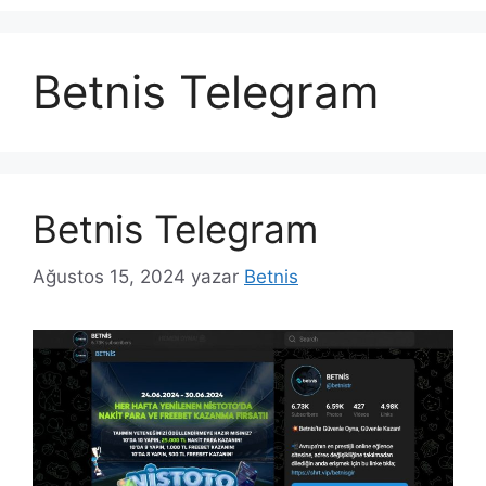
Betnis Telegram
Betnis Telegram
Ağustos 15, 2024
yazar
Betnis