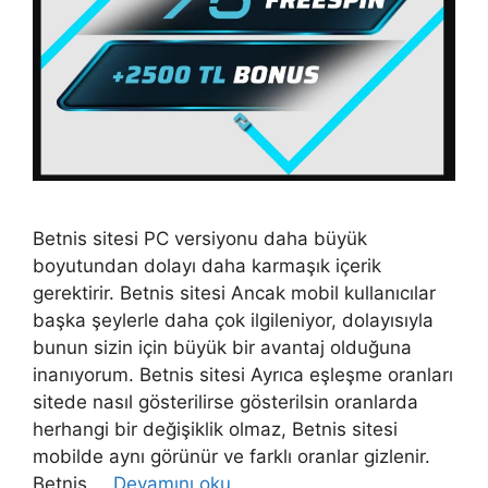
Betnis sitesi PC versiyonu daha büyük
boyutundan dolayı daha karmaşık içerik
gerektirir. Betnis sitesi Ancak mobil kullanıcılar
başka şeylerle daha çok ilgileniyor, dolayısıyla
bunun sizin için büyük bir avantaj olduğuna
inanıyorum. Betnis sitesi Ayrıca eşleşme oranları
sitede nasıl gösterilirse gösterilsin oranlarda
herhangi bir değişiklik olmaz, Betnis sitesi
mobilde aynı görünür ve farklı oranlar gizlenir.
Betnis …
Devamını oku