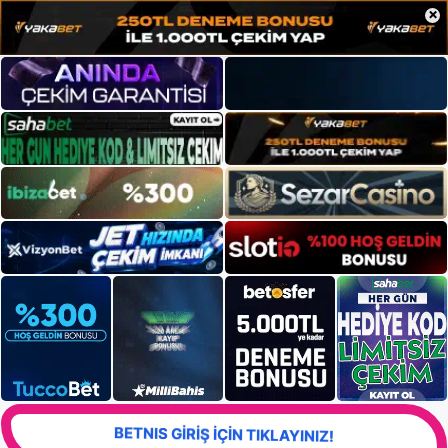
×
BETNIS GİRİŞ İÇİN TIKLAYINIZ!