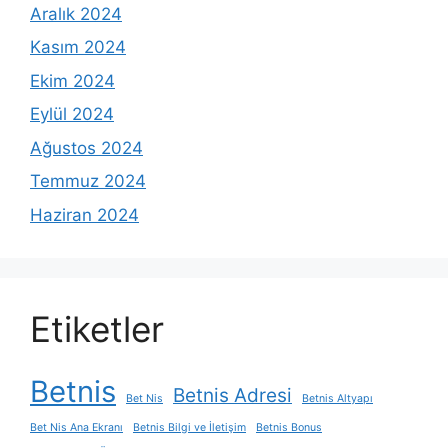
Aralık 2024
Kasım 2024
Ekim 2024
Eylül 2024
Ağustos 2024
Temmuz 2024
Haziran 2024
Etiketler
Betnis
Betnis Adresi
Bet Nis
Betnis Altyapı
Bet Nis Ana Ekranı
Betnis Bilgi ve İletişim
Betnis Bonus