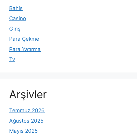
Bahis
Casino
Giriş
Para Çekme
Para Yatırma
Tv
Arşivler
Temmuz 2026
Ağustos 2025
Mayıs 2025