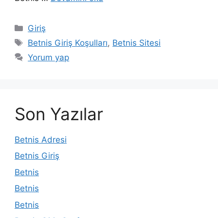
Kategoriler
Giriş
Etiketler
Betnis Giriş Koşulları
,
Betnis Sitesi
Yorum yap
Son Yazılar
Betnis Adresi
Betnis Giriş
Betnis
Betnis
Betnis